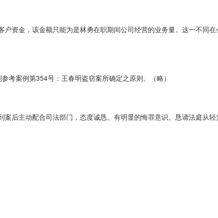
客户资金，该金额只能为是林勇在职期间公司经营的业务量。这一不同在
参考案例第354号：王春明盗窃案所确定之原则。（略）
到案后主动配合司法部门，态度诚恳。有明显的悔罪意识。恳请法庭从轻