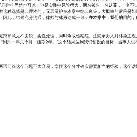
无罪辩护固然也可以，但是实践中风险很大，两名被告一名认罪，一名不
做这种选择是非理性的，无罪辩护在本案中绝非良策，大概率的后果是如
。因此，结果充分沟通，律师与林勇达成一致：
在本案中，我们的目的，
庭辩护意见不尖锐，柔性处理，同时争取检察院、法院承办人对林勇主观
“判刑一年六个月，缓期2年。”这个结果达到我们预设的目标，当事人也
两语问答这个问题不太容易，拿捏这个分寸确实需要相当的经验，这个话