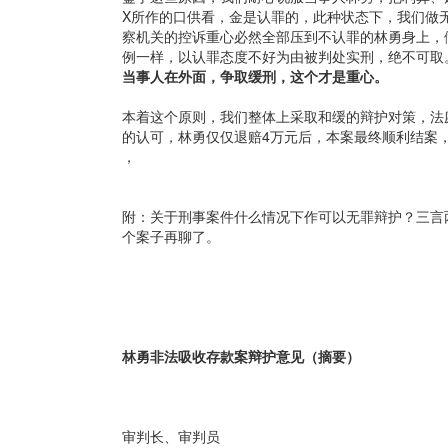
X所作的口供看，金是认罪的，此种状态下，我们做
察机关的控诉重心必然全部压到不认罪的林勇身上，
例一样，以认罪态度不好为由被判处实刑，绝不可取
当事人在外面，争取缓刑，这个才是重心。
本着这个原则，我们整体上采取和缓的辩护对策，法
的认可，林勇仅仅退赔4万元后，本案最终顺利结案，
，
附：关于刑事案件什么情况下作可以无罪辩护？三言
个案子再聊了。
林勇非法吸收存款案辩护意见（摘要）
审判长、审判员