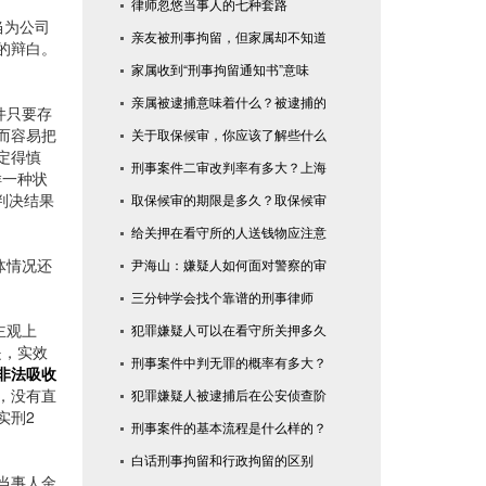
律师忽悠当事人的七种套路
当为公司
亲友被刑事拘留，但家属却不知道
的辩白。
家属收到“刑事拘留通知书”意味
亲属被逮捕意味着什么？被逮捕的
件只要存
而容易把
关于取保候审，你应该了解些什么
定得慎
刑事案件二审改判率有多大？上海
样一种状
判决结果
取保候审的期限是多久？取保候审
给关押在看守所的人送钱物应注意
体情况还
尹海山：嫌疑人如何面对警察的审
三分钟学会找个靠谱的刑事律师
主观上
犯罪嫌疑人可以在看守所关押多久
是，实效
刑事案件中判无罪的概率有多大？
非法吸收
，没有直
犯罪嫌疑人被逮捕后在公安侦查阶
实刑2
刑事案件的基本流程是什么样的？
白话刑事拘留和行政拘留的区别
当事人金