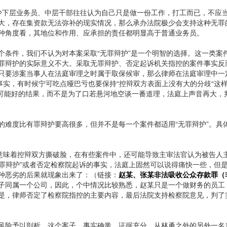
少下层业务员、中层干部往往认为自己只是做一份工作，打工而已，不应
大，存在集资款无法弥补的现实情况，那么承办法院极少会支持这种无罪
种角度看，其地位和作用、应承担的责任都明显高于普通业务员。
个条件，我们不认为对本案采取“无罪辩护”是一个明智的选择。这一类案
罪辩护的实际意义不大。采取无罪辩护、否定起诉机关指控的案件事实反
只要涉案当事人在法庭审理之时属于取保候审，那么律师在法庭审理中一
事实，有时候宁可吃点哑巴亏也要保持“控辩双方表面上没有大的分歧“这
可能好的结果，而不是为了口若悬河地空谈一番道理，法庭上声音再大，
的难度比有罪辩护要高很多，但并不是每一个案件都适用“无罪辩护”。具
能意味着控辩双方撕破脸，在有些案件中，还可能导致主审法官认为被告人
无罪辩护”或者否定检察院起诉的事实，法庭上固然可以说得痛快一些，但
种恶劣的后果就现象出来了：（链接：
赵某、张某非法吸收公众存款罪（
子同属一个公司，因此，个中情况比较熟悉，赵某只是一个做财务的员工
是，律师否定了检察院指控的主要内容，最后法院支持检察院意见，判了
风险予以剖析，这个案子，事实确凿，证据充分，从林勇之外的另外一名