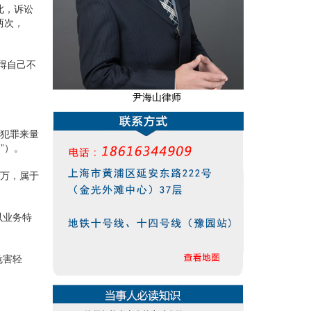
此，诉讼
两次，
得自己不
尹海山律师
同犯罪来量
？
”）。
0万，属于
以业务特
危害轻