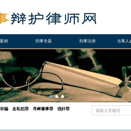
案例
刑事专题
刑事法律
当事人
诈骗
走私犯罪
寻衅肇事罪
强奸罪