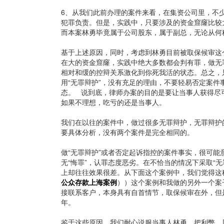
6、从我们此前办理的案件来看，在集资公司里，不
犯罪负责。但是，实践中，只要涉及的资金窟窿比较
而本案林勇毕竟属于公司股东，属于副总，无论从何
基于上述原因，同时，考虑到林勇目前被取保候审这
在大的资金窟窿，实践中绝大多数都会判有罪，做无
相对和缓的控辩关系激化到你死我活的状态。总之，
用“无罪辩护”，没有充足的理由，不要轻易否定案件
态。 说到底，律师办案的目的是要让当事人获得尽
如果不理想，吃亏的还是当事人。
我们在以往的案件中，做过很多无罪辩护，无罪辩护
要具体分析，没有两个案件是完全相同的。
做“无罪辩护”或者否定起诉指控的案件事实，很可
无“悔罪”，认罪态度恶劣。在不恰当的情况下采取“
上却往往效果很差。从下面这个案例中，我们觉得这
公众存款上海案例
））这个案例和我做的另外一个案
接联系客户，本身具有自首情节，取保候审在外，但
年。
鉴于这些原因，我们耐心说服当事人林勇，把利弊、