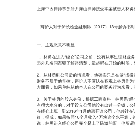
上海中因律师事务所尹海山律师接受本案被告人林勇
辩护人对于沪长检金融刑诉（2017）13号起诉
一、主观恶意不明显
1、林勇在进入“经仓”公司之前，没有从事过理财
另外几名同案犯了解得清楚，最起码在开始的时候，
2、从林勇到公司后的情况看，他确实只是在做“找
财务不属于他掌控，辩护人不否认在客观上林勇作为“
方面看，如果单纯从他本人在公司的职务行为来看，
3、关于林勇的股东身份，根据工商资料，林勇系“经
有很大水分的，对于设立公司他没有出过一分钱，公司
在经仓上班，到2016年1月他离开该公司，他共计
红，提成，如果按照10个月收入4万块这个水平算
说，林勇进入经仓公司完全是上了陈激的蛋，他所谓