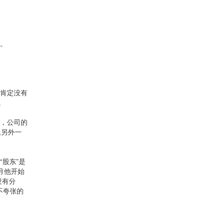
实。
他肯定没有
。
员，公司的
从另外一
股东”是
月他开始
没有分
不夸张的