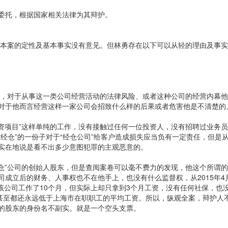
委托，根据国家相关法律为其辩护。
书对本案的定性及基本事实没有意见。但林勇存在以下可以从轻的理由及事
业务，对于从事这一类公司经营活动的法律风险、或者这种公司的经营内幕
对于他而言经营这样一家公司会招致什么样的后果或者危害他是不清楚的
投资项目”这样单纯的工作，没有接触过任何一位投资人，没有招聘过业务
经仓”的一份子对于“经仓公司”给客户造成损失应当负有一定责任，但是
实在地说是看不出多少意图犯罪的主观恶意的。
仓”公司的创始人股东，但是查阅案卷可以毫不费力的发现，他这个所谓的“
成立后的财务、人事权也不在他手上，也没有什么监督权，从2015年4
在该公司工作了10个月，但实际上却只拿到3个月工资，没有任何社保，也
，甚至都还永远低于上海市在职职工的平均工资。所以，纵观全案，辩护人
的股东的身份名不副实。就是一个空头支票。