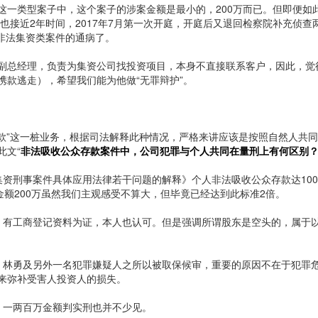
这一类型案子中，这个案子的涉案金额是最小的，200万而已。但即便如
也接近2年时间，2017年7月第一次开庭，开庭后又退回检察院补充侦查
是非法集资类案件的通病了。
副总经理，负责为集资公司找投资项目，本身不直接联系客户，因此，觉
携款逃走），希望我们能为他做“无罪辩护”。
存款”这一桩业务，根据司法解释此种情况，严格来讲应该是按照自然人共
此文“
非法吸收公众存款案件中，公司犯罪与个人共同在量刑上有何区别
集资刑事案件具体应用法律若干问题的解释》个人非法吸收公众存款达10
金额200万虽然我们主观感受不算大，但毕竟已经达到此标准2倍。
，有工商登记资料为证，本人也认可。但是强调所谓股东是空头的，属于
，林勇及另外一名犯罪嫌疑人之所以被取保候审，重要的原因不在于犯罪
来弥补受害人投资人的损失。
，一两百万金额判实刑也并不少见。