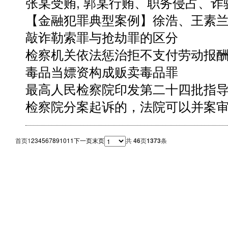
张某受贿, 郭某行贿、职务侵占、诈
【金融犯罪典型案例】徐浩、王素
敲诈勒索罪与抢劫罪的区分
检察机关依法惩治拒不支付劳动报
毒品当嫖资构成贩卖毒品罪
最高人民检察院印发第二十四批指
检察院分案起诉的，法院可以并案
首页
1
2
3
4
5
6
7
8
9
10
11
下一页
末页
共
46
页
1373
条